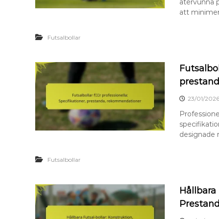
återvunna p
att minimer
Futsalbollar
Futsalbol
prestan
23/01/202
Professionel
specifikati
designade 
Futsalbollar
Hållbara 
Prestan