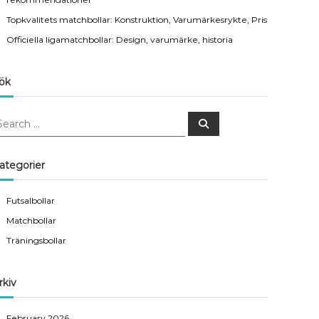
Topkvalitets matchbollar: Konstruktion, Varumärkesrykte, Pris
Officiella ligamatchbollar: Design, varumärke, historia
ök
S
e
a
r
c
ategorier
h
Futsalbollar
Matchbollar
Träningsbollar
rkiv
February 2026