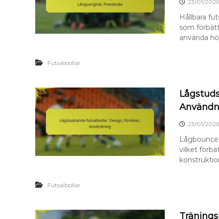
23/01/202
Hållbara fu
som förbätt
använda hög
Futsalbollar
Lågstuds
Användn
23/01/202
Lågbounce f
vilket förb
konstruktio
Futsalbollar
Träningsb