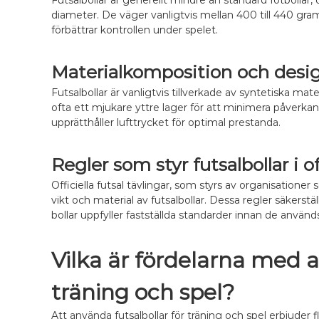
Futsalbollar är generellt mindre än standard fotbollar,
diameter. De väger vanligtvis mellan 400 till 440 gram,
förbättrar kontrollen under spelet.
Materialkomposition och desi
Futsalbollar är vanligtvis tillverkade av syntetiska ma
ofta ett mjukare yttre lager för att minimera påverk
upprätthåller lufttrycket för optimal prestanda.
Regler som styr futsalbollar i o
Officiella futsal tävlingar, som styrs av organisatione
vikt och material av futsalbollar. Dessa regler säkerstäl
bollar uppfyller fastställda standarder innan de använd
Vilka är fördelarna med a
träning och spel?
Att använda futsalbollar för träning och spel erbjuder f