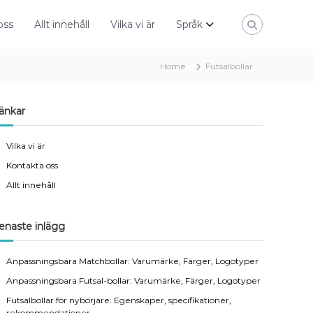
oss
Allt innehåll
Vilka vi är
Språk
Home
Futsalbollar
änkar
Vilka vi är
Kontakta oss
Allt innehåll
enaste inlägg
Anpassningsbara Matchbollar: Varumärke, Färger, Logotyper
Anpassningsbara Futsal-bollar: Varumärke, Färger, Logotyper
Futsalbollar för nybörjare: Egenskaper, specifikationer,
rekommendationer