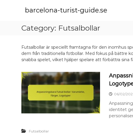
S
k
barcelona-turist-guide.se
i
p
Category:
Futsalbollar
t
o
c
o
Futsalbollar är speciellt framtagna för den inomhus spo
n
dem från traditionella fotbollar. Med fokus på bättre ko
t
snabba spelet, vilket hjälper spelare att förbättra sina
e
n
Anpassni
t
Logotype
06/02/202
Anpassningsb
identitet g
personaliser
Futsalbollar