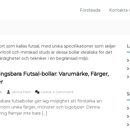
Förstasida
Kontakta 
rt som kallas futsal, med unika specifikationer som skiljer
L
ntroll och minskad studs är dessa bollar idealiska för det
 färdigheter och tekniker i en begränsad miljö.
ngsbara Futsal-bollar: Varumärke, Färger,
r
o
6
Jenna Hart
Leave a Comment
S
n
ara futsalbollar ger lag möjlighet att förstärka sin
A
enom unika färger, mönster och logotyper. Denna
n
p
ing främjar inte bara […]
a
s
s