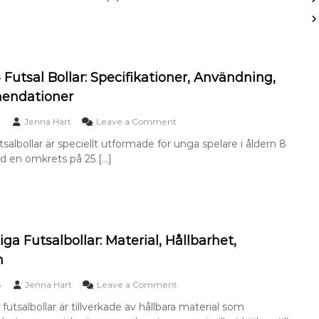
n
b
r
i
ö
u
n
r
m
g
j
ä
s
a
r
b
r
k
 Futsal Bollar: Specifikationer, Användning,
o
e
e
ndationer
l
:
,
l
E
F
o
Jenna Hart
Leave a Comment
a
g
ä
n
r
e
r
tsalbollar är speciellt utformade för unga spelare i åldern 8
S
f
n
g
med en omkrets på 25 […]
t
ö
s
e
o
r
k
r
r
f
a
,
l
ä
p
L
e
r
e
o
k
d
r
g
4
i
iga Futsalbollar: Material, Hållbarhet,
,
o
F
g
s
t
n
u
h
p
y
t
e
e
p
o
6
Jenna Hart
Leave a Comment
s
t
c
e
n
a
s
i
r
 futsalbollar är tillverkade av hållbara material som
M
l
u
f