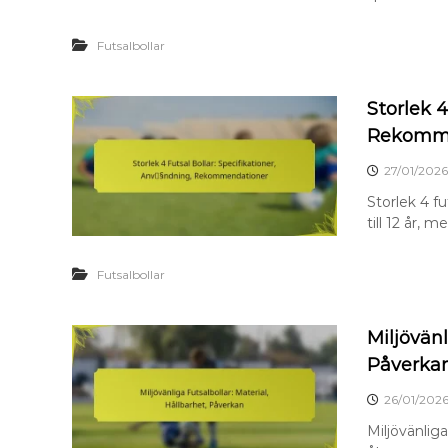
Futsalbollar
Storlek 4
Rekomme
27/01/2026
Storlek 4 fu
till 12 år, 
Futsalbollar
Miljövänl
Påverka
26/01/202
Miljövänliga