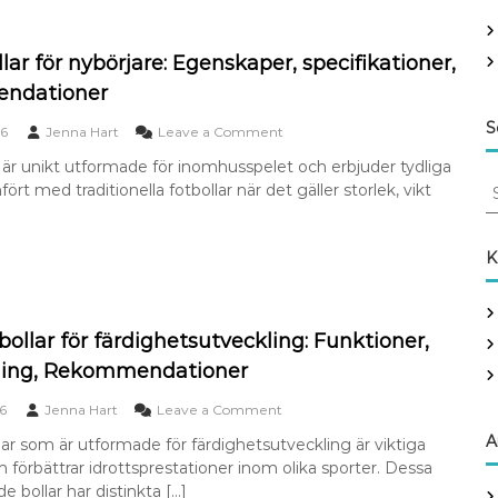
n
i
n
lar för nybörjare: Egenskaper, specifikationer,
g
ndationer
s
b
S
o
6
Jenna Hart
Leave a Comment
a
n
r
r är unikt utformade för inomhusspelet och erbjuder tydliga
F
a
S
fört med traditionella fotbollar när det gäller storlek, vikt
u
F
e
t
u
a
s
t
a
r
s
K
l
a
c
b
l
h
o
-
f
l
b
ollar för färdighetsutveckling: Funktioner,
o
l
o
ing, Rekommendationer
r
a
l
r
:
l
o
6
Jenna Hart
Leave a Comment
f
a
n
ö
r
A
lar som är utformade för färdighetsutveckling är viktiga
T
r
:
 förbättrar idrottsprestationer inom olika sporter. Dessa
r
n
V
ä
de bollar har distinkta […]
y
a