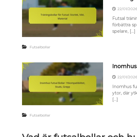
22/01/202
Futsal trän
förbättra sp
spelare, […]
Futsalbollar
Inomhus 
22/01/202
Inomhus fut
ytor, där yt
[…]
Futsalbollar