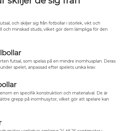
 skiljer de sig från
t
r
P
e
l
s
d
r
n
:
a
e
e
d
S
l
l
s
a
t
B
a
al, och skiljer sig från fotbollar i storlek, vikt och
t
t
o
o
r
a
ll och minskad studs, vilket gör dem lämpliga för den
i
r
l
,
n
o
l
l
A
d
n
e
a
n
a
e
k
r
v
r
bollar
,
:
ä
V
Y
n
porten futsal, som spelas på en mindre inomhusplan. Deras
i
t
d
k
on under spelet, anpassad efter spelets unika krav.
k
n
t
o
i
,
m
n
ollar
M
p
g
a
a
 genom en specifik konstruktion och materialval. De är
t
t
e
bättre grepp på inomhusytor, vilket gör att spelare kan
i
r
b
i
i
a
l
l
r
i
t