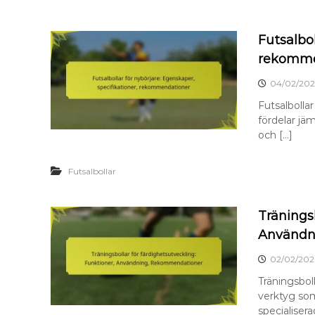
Futsalbol
rekomme
04/02/202
Futsalbolla
fördelar jäm
och […]
Futsalbollar
Träningsb
Användn
02/02/202
Träningsbol
verktyg som
specialisera