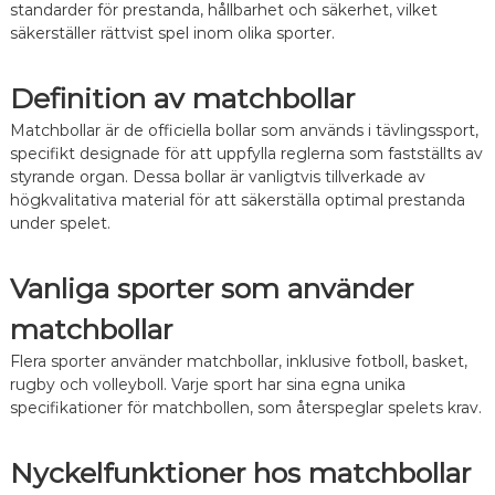
a
standarder för prestanda, hållbarhet och säkerhet, vilket
e
r
säkerställer rättvist spel inom olika sporter.
k
:
F
ö
Definition av matchbollar
r
d
Matchbollar är de officiella bollar som används i tävlingssport,
e
specifikt designade för att uppfylla reglerna som fastställts av
l
styrande organ. Dessa bollar är vanligtvis tillverkade av
a
högkvalitativa material för att säkerställa optimal prestanda
r
under spelet.
,
T
i
Vanliga sporter som använder
l
l
matchbollar
ä
m
Flera sporter använder matchbollar, inklusive fotboll, basket,
p
n
rugby och volleyboll. Varje sport har sina egna unika
i
specifikationer för matchbollen, som återspeglar spelets krav.
n
g
a
Nyckelfunktioner hos matchbollar
r