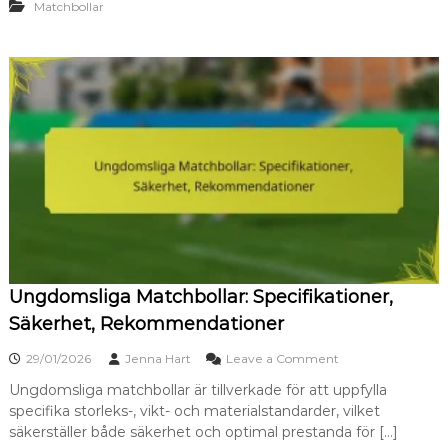
s
Matchbollar
v
f
a
o
r
t
u
b
m
o
ä
l
r
l
k
M
e
a
,
t
h
c
i
h
s
b
t
o
o
l
r
l
Ungdomsliga Matchbollar: Specifikationer,
i
a
a
Säkerhet, Rekommendationer
r
:
o
29/01/2026
Jenna Hart
Leave a Comment
Y
n
t
Ungdomsliga matchbollar är tillverkade för att uppfylla
U
k
specifika storleks-, vikt- och materialstandarder, vilket
n
o
g
säkerställer både säkerhet och optimal prestanda för […]
m
d