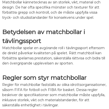
,
Matchbollar kännetecknas av sin storlek, vikt, material och
A
design. De har ofta specifika mönster och texturer för att
l
förbättra grepp och kontroll, och de måste uppfylla vissa
t
tryck- och studsstandarder för konsekvens under spel.
e
r
n
Betydelsen av matchbollar i
a
t
tävlingssport
i
v
Matchbollar spelar en avgörande roll i tävlingssport eftersom
de direkt påverkar kvaliteten på spelet. Rätt matchboll kan
förbättra spelarnas prestation, säkerställa rättvisa och bidra till
den övergripande upplevelsen av sporten.
Regler som styr matchbollar
Regler för matchbollar fastställs av olika idrottsorganisationer,
såsom FIFA för fotboll och FIBA för basket. Dessa regler
beskriver de specifikationer som matchbollar måste uppfylla,
inklusive storlek, vikt och materialstandarder, för att
säkerställa enhetlighet i tävlingar.