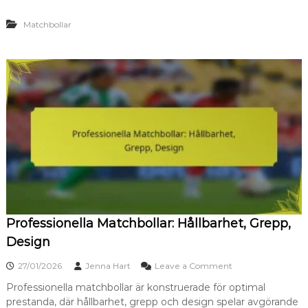
p
o
a
Matchbollar
m
t
s
i
l
b
i
i
g
l
a
i
M
t
a
e
t
t
c
,
h
S
b
t
o
u
l
d
l
s
a
,
Professionella Matchbollar: Hållbarhet, Grepp,
r
G
:
r
Design
S
e
p
p
o
27/01/2026
Jenna Hart
Leave a Comment
e
p
n
c
Professionella matchbollar är konstruerade för optimal
P
i
prestanda, där hållbarhet, grepp och design spelar avgörande
r