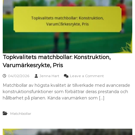
b
a
r
a
M
a
t
c
h
b
Topkvalitets matchbollar: Konstruktion,
o
l
Varumärkesrykte, Pris
l
a
o
04/02/2026
Jenna Hart
Leave a Comment
r
n
:
Matchbollar av högsta kvalitet är tillverkade med avancerade
T
V
konstruktionsfunktioner som förbättrar deras prestanda och
o
a
p
hållbarhet på planen. Kända varumärken som […]
r
k
u
v
m
Matchbollar
a
ä
l
r
i
k
t
e