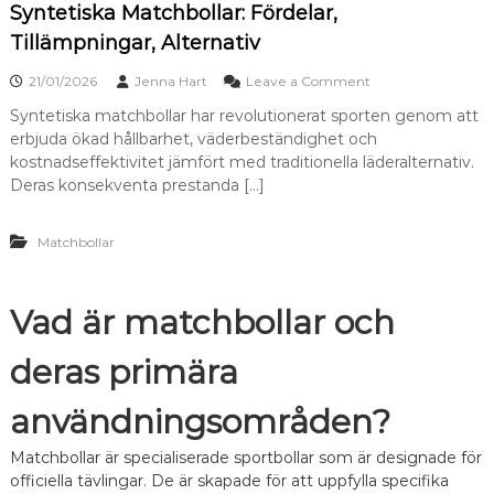
Syntetiska Matchbollar: Fördelar,
r
n
:
Tillämpningar, Alternativ
H
å
o
21/01/2026
Jenna Hart
Leave a Comment
l
n
l
Syntetiska matchbollar har revolutionerat sporten genom att
S
b
erbjuda ökad hållbarhet, väderbeständighet och
y
a
n
kostnadseffektivitet jämfört med traditionella läderalternativ.
r
t
Deras konsekventa prestanda […]
h
e
e
t
t
i
Matchbollar
,
s
D
k
e
a
s
Vad är matchbollar och
M
i
a
g
t
deras primära
n
c
,
h
S
användningsområden?
b
t
o
o
Matchbollar är specialiserade sportbollar som är designade för
l
r
l
officiella tävlingar. De är skapade för att uppfylla specifika
l