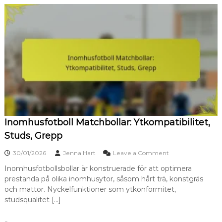
o
l
n
a
,
l
V
i
a
g
r
a
u
m
m
a
ä
t
r
c
k
h
e
b
s
o
r
Inomhusfotboll Matchbollar: Ytkompatibilitet,
l
y
l
Studs, Grepp
k
a
t
r
o
e
30/01/2026
Jenna Hart
Leave a Comment
:
n
,
D
Inomhusfotbollsbollar är konstruerade för att optimera
I
P
e
prestanda på olika inomhusytor, såsom hårt trä, konstgräs
n
r
s
o
i
och mattor. Nyckelfunktioner som ytkonformitet,
i
m
s
studsqualitet […]
g
h
n
u
,