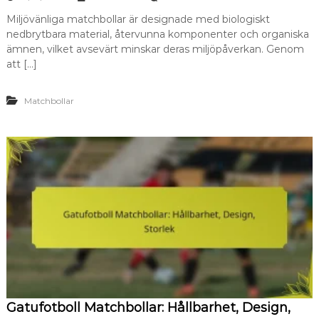
k
n
i
Miljövänliga matchbollar är designade med biologiskt
M
l
nedbrytbara material, återvunna komponenter och organiska
i
l
l
ämnen, vilket avsevärt minskar deras miljöpåverkan. Genom
n
j
att […]
a
ö
d
v
e
ä
Matchbollar
r
n
,
l
a
i
n
g
v
a
ä
f
n
o
d
t
n
b
i
o
n
l
g
l
a
a
r
r
,
:
r
M
Gatufotboll Matchbollar: Hållbarhet, Design,
e
a