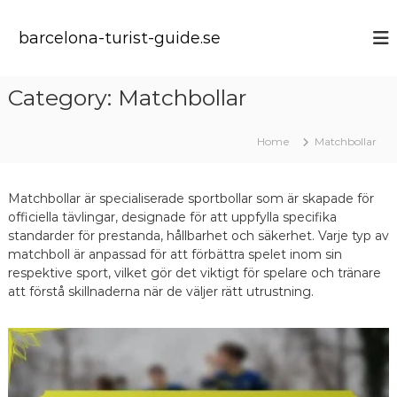
S
k
barcelona-turist-guide.se
i
p
t
Category:
Matchbollar
o
c
o
Home
Matchbollar
n
t
e
Matchbollar är specialiserade sportbollar som är skapade för
n
officiella tävlingar, designade för att uppfylla specifika
t
standarder för prestanda, hållbarhet och säkerhet. Varje typ av
matchboll är anpassad för att förbättra spelet inom sin
respektive sport, vilket gör det viktigt för spelare och tränare
att förstå skillnaderna när de väljer rätt utrustning.