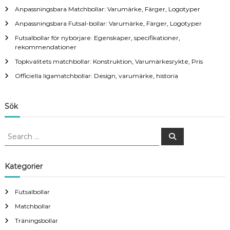
Anpassningsbara Matchbollar: Varumärke, Färger, Logotyper
a
Anpassningsbara Futsal-bollar: Varumärke, Färger, Logotyper
v
Futsalbollar för nybörjare: Egenskaper, specifikationer,
rekommendationer
i
Topkvalitets matchbollar: Konstruktion, Varumärkesrykte, Pris
Officiella ligamatchbollar: Design, varumärke, historia
g
a
Sök
t
S
S
e
e
a
i
a
r
c
r
Kategorier
h
o
c
h
Futsalbollar
n
f
Matchbollar
o
r
Träningsbollar
: