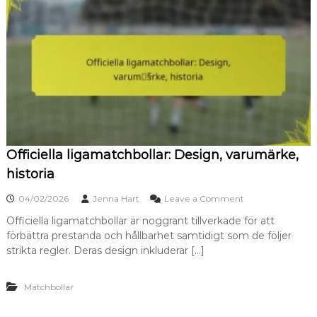
e
,
t
F
s
ä
m
r
a
g
t
e
c
r
h
,
b
L
o
o
l
g
l
o
Officiella ligamatchbollar: Design, varumärke,
a
t
r
historia
y
:
p
K
o
e
04/02/2026
Jenna Hart
Leave a Comment
o
n
r
n
Officiella ligamatchbollar är noggrant tillverkade för att
O
s
förbättra prestanda och hållbarhet samtidigt som de följer
f
t
f
strikta regler. Deras design inkluderar […]
r
i
u
c
k
Matchbollar
i
t
e
i
l