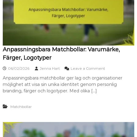
Anpassningsbara Matchbollar: Varumärke,
Färger, Logotyper
o
06/02/2026
Jenna Hart
Leave a Comment
n
Anpassningsbara matchbollar ger lag och organisationer
A
möjlighet att visa sin unika identitet genom personlig
n
p
branding, färger och logotyper. Med olika […]
a
s
Matchbollar
s
n
i
n
g
s