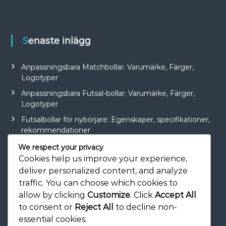
Senaste inlägg
Anpassningsbara Matchbollar: Varumärke, Färger,
Logotyper
Anpassningsbara Futsal-bollar: Varumärke, Färger,
Logotyper
Futsalbollar för nybörjare: Egenskaper, specifikationer,
rekommendationer
Topkvalitets matchbollar: Konstruktion,
We respect your privacy
Varumärkesrykte, Pris
Cookies help us improve your experience,
deliver personalized content, and analyze
Officiella ligamatchbollar: Design, varumärke, historia
traffic. You can choose which cookies to
allow by clicking
Customize
. Click
Accept All
to consent or
Reject All
to decline non-
essential cookies.