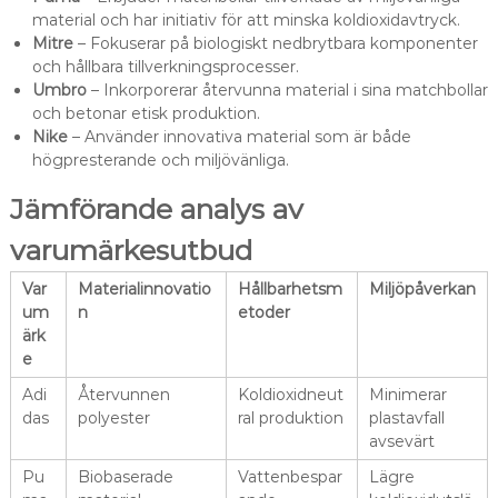
material och har initiativ för att minska koldioxidavtryck.
Mitre
– Fokuserar på biologiskt nedbrytbara komponenter
och hållbara tillverkningsprocesser.
Umbro
– Inkorporerar återvunna material i sina matchbollar
och betonar etisk produktion.
Nike
– Använder innovativa material som är både
högpresterande och miljövänliga.
Jämförande analys av
varumärkesutbud
Var
Materialinnovatio
Hållbarhetsm
Miljöpåverkan
um
n
etoder
ärk
e
Adi
Återvunnen
Koldioxidneut
Minimerar
das
polyester
ral produktion
plastavfall
avsevärt
Pu
Biobaserade
Vattenbespar
Lägre