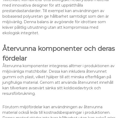
med innovativa designer för att upprätthålla
prestandastandarder. Till exempel kan användningen av
biobaserad polyuretan ge hållbarhet samtidigt som den är
miljövänlig. Denna balans är avgörande för idrottare som
kräver pålitlig utrustning utan att kompromissa med
ekologisk integritet.
Återvunna komponenter och deras
fördelar
Återvunna komponenter integreras alltmer i produktionen av
miljövänliga matchbollar. Dessa kan inkludera återvunnet
gummi och plast, vilket hjälper till att minska efterfrågan på
jungfruliga material. Genom att använda återvunnet innehåll
kan tillverkare avsevärt sänka sitt koldioxidavtryck och
resursförbrukning.
Förutom miljöfördelar kan användningen av återvunna
material också leda till kostnadsbesparingar i produktionen.
Denna metod stöder inte bara hållbarhet utan kan också göra