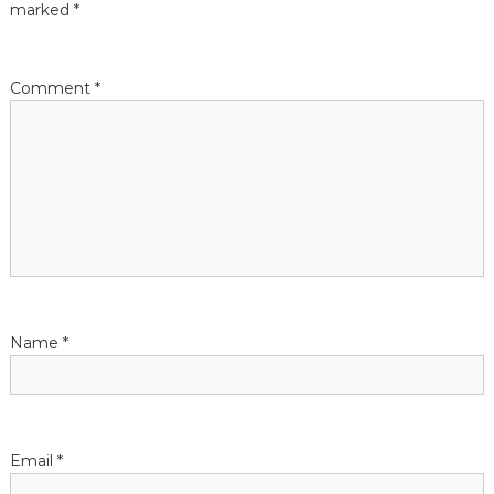
a
marked
*
v
Comment
*
i
g
a
t
i
Name
*
o
n
Email
*