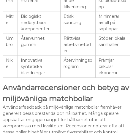
ma
material
ande
koldioxidutslä
tillverkning
pp
Mitr
Biologiskt
Etisk
Minimerar
e
nedbrytbara
sourcing
avfall på
komponenter
soptippar
Um
Återvunnet
Rättvisa
Stöder lokala
bro
gummi
arbetsmetod
samhällen
er
Nik
Innovativa
Återvinningsp
Främjar
e
syntetiska
rogram
cirkulär
blandningar
ekonomi
Användarrecensioner och betyg av
miljövänliga matchbollar
Användarfeedback på miljövänliga matchbollar framhäver
generellt deras prestanda och hållbarhet. Många spelare
uppskattar engagemanget för hållbarhet utan att
kompromissa med kvaliteten. Recensioner noterar ofta att
dessa bollar bibehåller utmärkt flygstabilitet och kontroll.