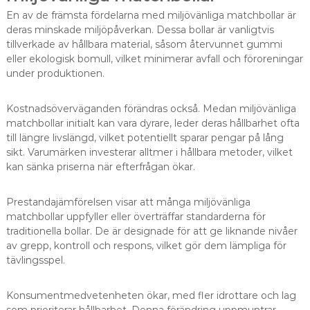
En av de främsta fördelarna med miljövänliga matchbollar är
deras minskade miljöpåverkan. Dessa bollar är vanligtvis
tillverkade av hållbara material, såsom återvunnet gummi
eller ekologisk bomull, vilket minimerar avfall och föroreningar
under produktionen.
Kostnadsöverväganden förändras också. Medan miljövänliga
matchbollar initialt kan vara dyrare, leder deras hållbarhet ofta
till längre livslängd, vilket potentiellt sparar pengar på lång
sikt. Varumärken investerar alltmer i hållbara metoder, vilket
kan sänka priserna när efterfrågan ökar.
Prestandajämförelsen visar att många miljövänliga
matchbollar uppfyller eller överträffar standarderna för
traditionella bollar. De är designade för att ge liknande nivåer
av grepp, kontroll och respons, vilket gör dem lämpliga för
tävlingsspel.
Konsumentmedvetenheten ökar, med fler idrottare och lag
som prioriterar hållbarhet. Denna förändring uppmuntrar