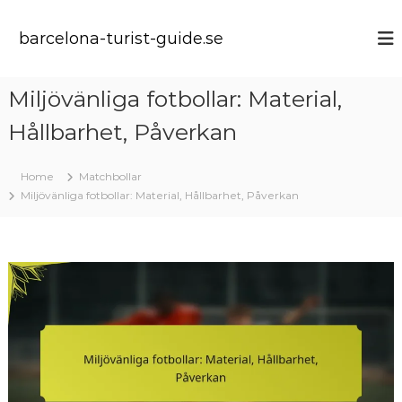
S
k
barcelona-turist-guide.se
i
p
t
Miljövänliga fotbollar: Material,
o
c
Hållbarhet, Påverkan
o
n
t
Home
Matchbollar
e
Miljövänliga fotbollar: Material, Hållbarhet, Påverkan
n
t