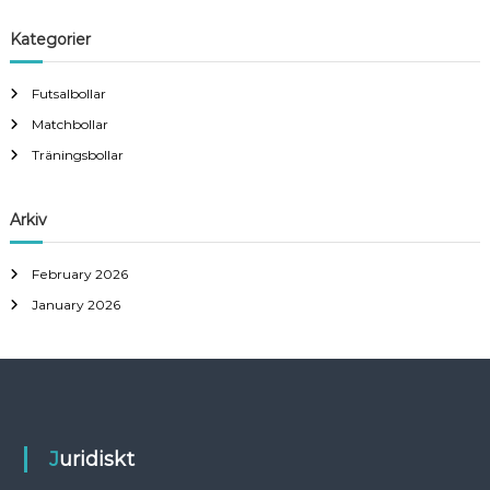
a
a
r
c
r
Kategorier
h
c
h
Futsalbollar
f
Matchbollar
o
r
Träningsbollar
:
Arkiv
February 2026
January 2026
Juridiskt