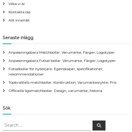
Vilka vi är
Kontakta oss
Allt innehåll
Senaste inlägg
Anpassningsbara Matchbollar: Varumärke, Färger, Logotyper
Anpassningsbara Futsal-bollar: Varumärke, Färger, Logotyper
Futsalbollar för nybörjare: Egenskaper, specifikationer,
rekommendationer
Topkvalitets matchbollar: Konstruktion, Varumärkesrykte, Pris
Officiella ligamatchbollar: Design, varumärke, historia
Sök
S
S
e
e