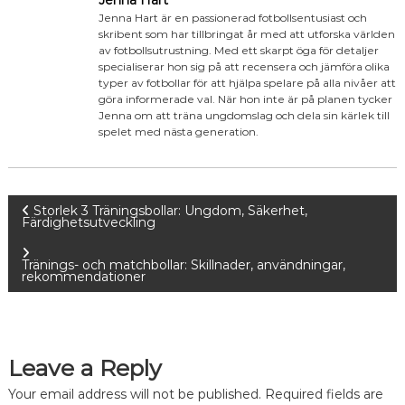
Jenna Hart är en passionerad fotbollsentusiast och
skribent som har tillbringat år med att utforska världen
av fotbollsutrustning. Med ett skarpt öga för detaljer
specialiserar hon sig på att recensera och jämföra olika
typer av fotbollar för att hjälpa spelare på alla nivåer att
göra informerade val. När hon inte är på planen tycker
Jenna om att träna ungdomslag och dela sin kärlek till
spelet med nästa generation.
P
Storlek 3 Träningsbollar: Ungdom, Säkerhet,
Färdighetsutveckling
o
Tränings- och matchbollar: Skillnader, användningar,
rekommendationer
s
t
Leave a Reply
n
Your email address will not be published.
Required fields are