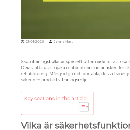
21/01/2026
Jenna Hart
Skumträningsbollar är speciellt utformade för att öka s
Deras lätta och mjuka material minimerar risken för sk
rehabilitering. Mångsidiga och portabla, dessa träningsv
säker och produktiv träningsmiljö.
Key sections in the article:
Vilka är säkerhetsfunkti