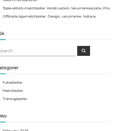
Topkvalitets matchbollar: Konstruktion, Varumärkesrykte, Pris
Officiella ligamatchbollar: Design, varumärke, historia
ök
S
e
a
r
c
ategorier
h
Futsalbollar
Matchbollar
Träningsbollar
rkiv
February 2026