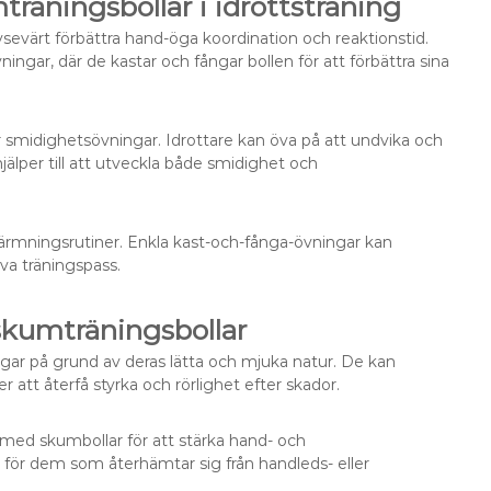
träningsbollar i idrottsträning
avsevärt förbättra hand-öga koordination och reaktionstid.
ngar, där de kastar och fångar bollen för att förbättra sina
r smidighetsövningar. Idrottare kan öva på att undvika och
jälper till att utveckla både smidighet och
värmningsrutiner. Enkla kast-och-fånga-övningar kan
iva träningspass.
skumträningsbollar
ingar på grund av deras lätta och mjuka natur. De kan
er att återfå styrka och rörlighet efter skador.
 med skumbollar för att stärka hand- och
t för dem som återhämtar sig från handleds- eller