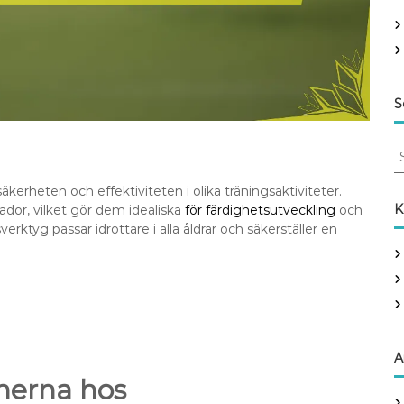
S
S
e
a
äkerheten och effektiviteten i olika träningsaktiviteter.
r
K
ador, vilket gör dem idealiska
för färdighetsutveckling
och
c
erktyg passar idrottare i alla åldrar och säkerställer en
h
f
o
r
:
A
onerna hos